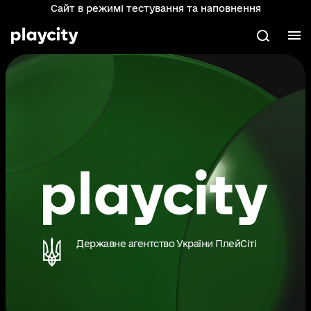
Сайт в режимі тестування та наповнення
Перейти
до
основного
М
Пошук
вмісту
Державне агентство України ПлейСіті