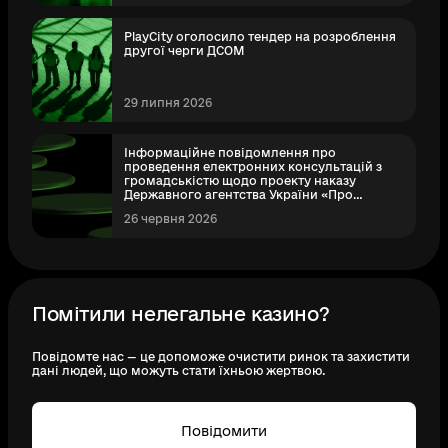
PlayCity оголосило тендер на розроблення
другої черги ДСОМ
29 липня 2026
Інформаційне повідомлення про
проведення електронних консультацій з
громадськістю щодо проекту наказу
Державного агентства України «Про
затвердження Порядку обробки
26 червня 2026
персональних даних у Державному
агентстві України ПлейСіті»
Помітили нелегальне казино?
Повідомте нас — це допоможе очистити ринок та захистити
дані людей, що можуть стати їхньою жертвою.
Повідомити