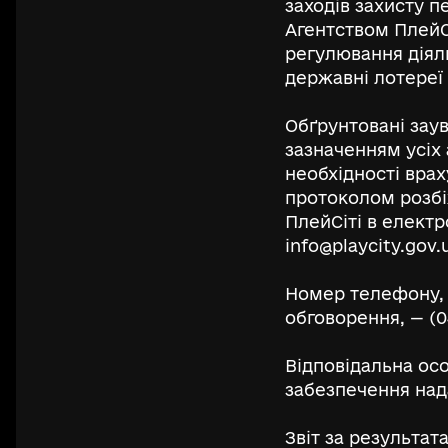
заходів захисту п
Агентством ПлейС
регулювання діяль
державні лотереї 
Обґрунтовані заув
зазначенням усіх
необхідності вра
протоколом розбі
ПлейСіті в електр
info@playcity.gov.
Номер телефону, 
обговорення, — (0
Відповідальна осо
забезпечення над
Звіт за результа