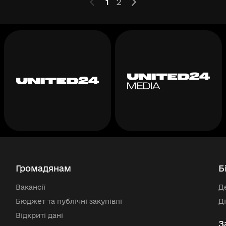
1
2
Громадянам
Б
Вакансії
Д
Бюджет та публічні закупівлі
Д
Відкриті дані
З