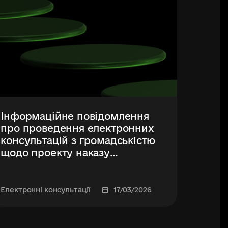
Інформаційне повідомлення
Інфор
про проведення електронних
про п
консультацій з громадськістю
консу
щодо проекту наказу
щодо 
Державного агентства України
Держа
ПлейСіті «Про затвердження
«Про 
Положення щодо
орган
Електронні консультації
17/03/2026
Електро
впровадження механізмів
повід
заохочення викривачів та
факти
формування культури
пов’я