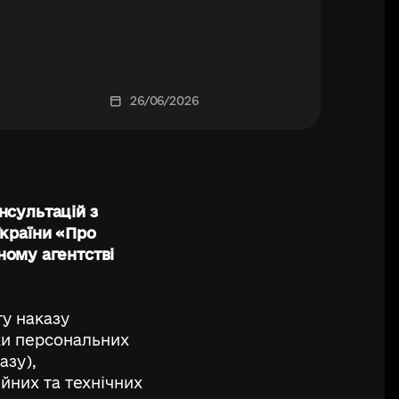
кістю щодо
наказу
го агентства
26/06/2026
«Про
ення Порядку
персональних
сультацій з
країни «Про
Державному
ому агентстві
 України
»
у наказу
ки персональних
азу),
йних та технічних