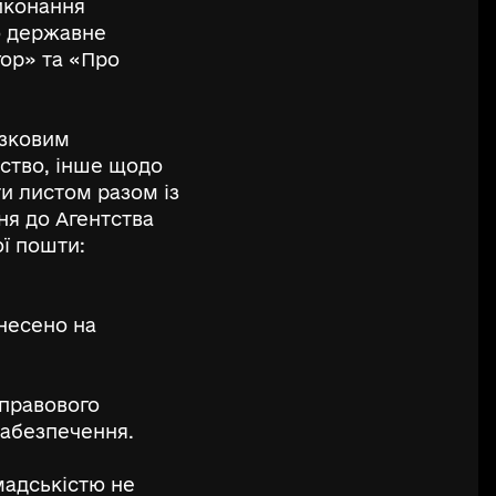
виконання
о державне
гор» та «Про
язковим
вство, інше щодо
и листом разом із
ня до Агентства
ої пошти:
инесено на
 правового
забезпечення.
мадськістю не