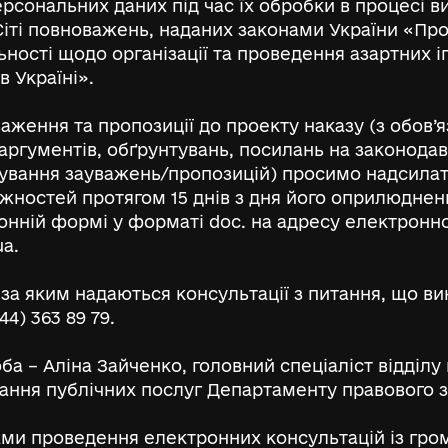
ерсональних даних під час їх обробки в процесі 
іті повноважень, наданих законами України «Пр
ності щодо організації та проведення азартних і
в Україні».
аження та пропозиції до проекту наказу (з обов’
 аргументів, обґрунтувань, посилань на законода
хування зауважень/пропозицій) просимо надсилат
жностей протягом 15 днів з дня його оприлюднен
онній формі у форматі doc. на адресу електронн
ua.
за яким надаються консультації з питання, що в
44) 363 89 79.
ба – Аліна Зайченко, головний спеціаліст відділу
ання публічних послуг Департаменту правового 
тами проведення електронних консультацій із гро