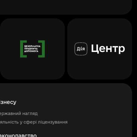
повідомлення
ізнесу
ержавний нагляд
іяльність у сфері ліцензування
аконодавство