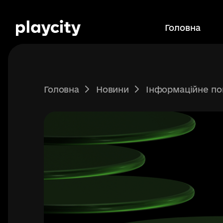
Перейти
до
Головна
основного
вмісту
Головна
Новини
Інформаційне повідомлення про проведення електронних 