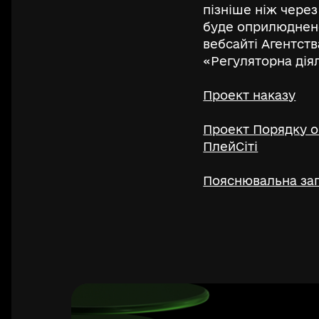
пізніше ніж через
буде оприлюднено
вебсайті Агентств
«Регуляторна діял
Проект наказу
Проект Порядку о
ПлейСіті
Пояснювальна за