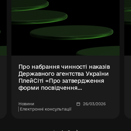
Про набрання чинності наказів
Державного агентства України
ПлейСіті «Про затвердження
форми посвідчення
розповсюджувача державної
лотереї»
Новини
26/03/2026
Електронні консультації