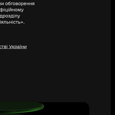
ами обговорення
офіційному
ідрозділу
іяльність».
тві України