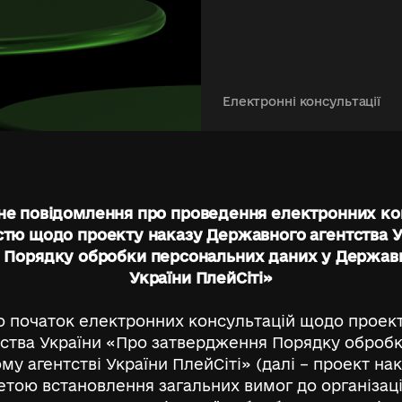
громадсь
проекту 
Державно
Електронні консультації
України 
затвердж
обробки 
не повідомлення про проведення електронних кон
стю щодо проекту наказу Державного агентства У
даних у 
 Порядку обробки персональних даних у Державн
України ПлейСіті»
агентстві
ПлейСіті
 початок електронних консультацій щодо проект
ства України «Про затвердження Порядку оброб
у агентстві України ПлейСіті» (далі – проект нак
етою встановлення загальних вимог до організаці