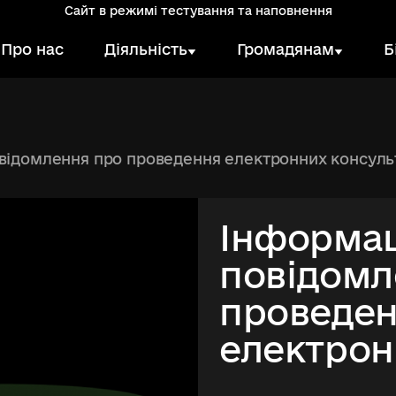
Сайт в режимі тестування та наповнення
Про нас
Діяльність
Громадянам
Б
консультацій з громадськістю щодо проекту наказу Державного агентства України «Про затвердження Порядку обробки персональних даних у Державному агентстві 
Інформа
повідомл
проведе
електро
консульт