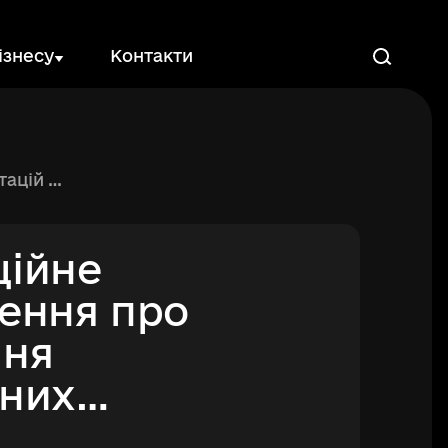
Пошук
ізнесу
Контакти
України ПлейСіті»
ційне
ення про
ння
нних
ацій з