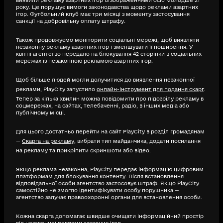
виявили рекламу азартних ігор із зображеннями осіб молодше 21
року. Це порушує вимоги законодавства щодо реклами азартних
ігор. Футбольний клуб має три місяці з моменту застосування
санкції на добровільну оплату штрафу.
Також продовжуємо моніторити соціальні мережі, щоб виявляти
незаконну рекламу азартних ігор і зменшувати її поширення. У
квітні агентство передало на блокування 42 сторінки в соціальних
мережах із незаконною рекламою азартних ігор.
Щоб більше людей могли долучитися до виявлення незаконної
реклами, PlayCity запустило
онлайн-інструмент для подання скарг
.
Тепер за кілька хвилин можна повідомити про підозрілу рекламу в
соцмережах, на сайтах, телебаченні, радіо, в інших медіа або
публічному місці.
Для цього достатньо перейти на сайт PlayCity в розділ Громадянам
—
Скарга на рекламу
, вибрати тип майданчика, додати посилання
на рекламу та прикріпити скриншоти або відео.
Якщо реклама незаконна, PlayCity передає інформацію цифровим
платформам для блокування контенту. Після встановлення
відповідальної особи агентство застосовує штраф. Якщо PlayCity
самостійно не змогло ідентифікувати особу порушника —
агентство залучає правоохоронні органи для встановлення особи.
Кожна скарга допомагає швидше очищати інформаційний простір