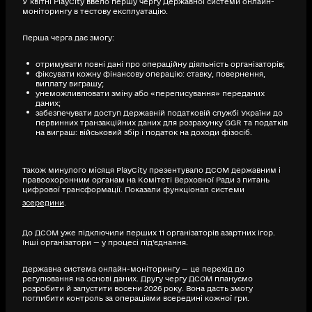
У квітні PlayCity ввело першу чергу Державної системи онлайн-
моніторингу в тестову експлуатацію.
Перша черга дає змогу:
отримувати повні дані про операційну діяльність організаторів;
фіксувати кожну фінансову операцію: ставку, повернення,
виплату виграшу;
унеможливлювати зміну або «переписування» переданих
даних;
забезпечувати доступ Державній податковій службі України до
первинних транзакційних даних для розрахунку GGR та податків
на виграш: військовий збір і податок на доходи фізосіб.
Також минулого місяця PlayCity презентувало ДСОМ державним і
правоохоронним органам на Комітеті Верховної Ради з питань
цифрової трансформації. Показали функціонал системи
зсередини
.
До ДСОМ уже підключили перших 11 організаторів азартних ігор.
Інші організатори — у процесі під’єднання.
Державна система онлайн-моніторингу — це перехід до
регулювання на основі даних. Другу чергу ДСОМ плануємо
розробити й запустити восени 2026 року. Вона дасть змогу
поглибити контроль за операціями всередині кожної гри.