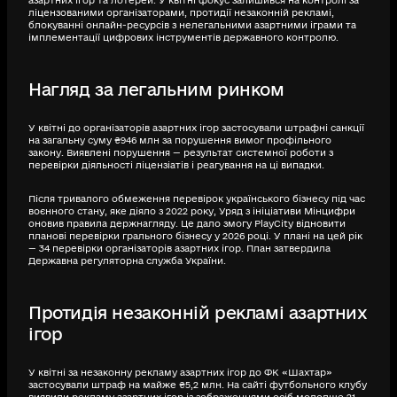
азартних ігор та лотерей. У квітні фокус залишився на контролі за
ліцензованими організаторами, протидії незаконній рекламі,
блокуванні онлайн-ресурсів з нелегальними азартними іграми та
імплементації цифрових інструментів державного контролю.
Нагляд за легальним ринком
У квітні до організаторів азартних ігор застосували штрафні санкції
на загальну суму ₴946 млн за порушення вимог профільного
закону. Виявлені порушення — результат системної роботи з
перевірки діяльності ліцензіатів і реагування на ці випадки.
Після тривалого обмеження перевірок українського бізнесу під час
воєнного стану, яке діяло з 2022 року, Уряд з ініціативи Мінцифри
оновив правила держнагляду. Це дало змогу PlayCity відновити
планові перевірки грального бізнесу у 2026 році. У плані на цей рік
— 34 перевірки організаторів азартних ігор. План затвердила
Державна регуляторна служба України.
Протидія незаконній рекламі азартних
ігор
У квітні за незаконну рекламу азартних ігор до ФК «Шахтар»
застосували штраф на майже ₴5,2 млн. На сайті футбольного клубу