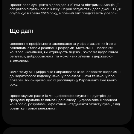
Проєкт реалізує Центр відповідальної гри за підтримки Асоціації
операторів грального бізнесу. Перші результати дослідження ЦВГ
опублікує в травні 2026 року, а повний звіт представить у серпні.
Що далі
Оновлення профільного законодавства у сфері азартних ігор є
важливим етапом реалізації реформи. Мета змін — посилити
контроль компаній, які отримують ліцензії, зокрема щодо їхньої
репутації, добросовісності та можливих зв’язків із державою-
агресором.
Саме тому Мінцифра вже напрацювала законопроєкти щодо змін
до Податкового кодексу, закону про азартні ігри та закону про
лотереї. Ми очікуємо, що їх розглянуть у Парламенті вже цього
року.
Продовжуємо разом із Мінцифрою формувати індустрію, де
зрозумілі правила та вимоги до бізнесу, цифровізовані процеси
контролю, розроблені ефективні інструменти захисту гравців від
розвитку ігрової залежності.