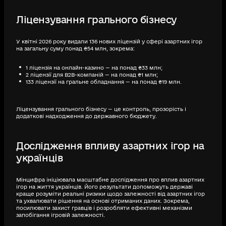
Ліцензування грального бізнесу
У квітні 2026 року видали 136 нових ліцензій у сфері азартних ігор
на загальну суму понад ₴54 млн, зокрема:
1 ліцензія на онлайн-казино — на понад ₴33 млн;
2 ліцензії для B2B-компаній — на понад ₴1 млн;
133 ліцензії на гральне обладнання — на понад ₴19 млн.
Ліцензування грального бізнесу — це контроль, прозорість і
додаткові надходження до державного бюджету.
Дослідження впливу азартних ігор на
українців
Мінцифра ініціювала масштабне дослідження про вплив азартних
ігор на життя українців. Його результати допоможуть державі
краще розуміти реальні ризики щодо залежності від азартних ігор
та ухвалювати рішення на основі отриманих даних. Зокрема,
посилювати захист гравців і розробляти ефективні механізми
запобігання ігровій залежності.