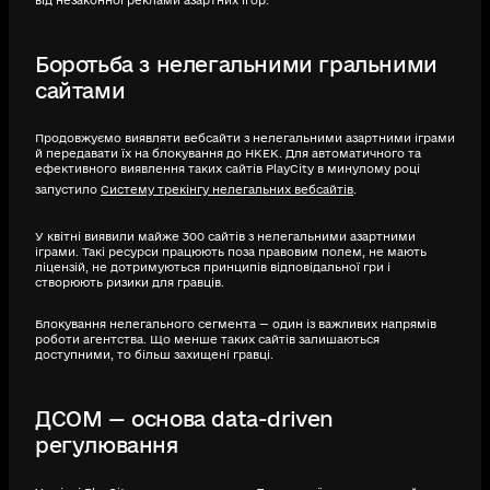
від незаконної реклами азартних ігор.
Боротьба з нелегальними гральними
сайтами
Продовжуємо виявляти вебсайти з нелегальними азартними іграми
й передавати їх на блокування до НКЕК. Для автоматичного та
ефективного виявлення таких сайтів PlayCity в минулому році
запустило
Систему трекінгу нелегальних вебсайтів
.
У квітні виявили майже 300 сайтів з нелегальними азартними
іграми. Такі ресурси працюють поза правовим полем, не мають
ліцензій, не дотримуються принципів відповідальної гри і
створюють ризики для гравців.
Блокування нелегального сегмента — один із важливих напрямів
роботи агентства. Що менше таких сайтів залишаються
доступними, то більш захищені гравці.
ДСОМ — основа data-driven
регулювання