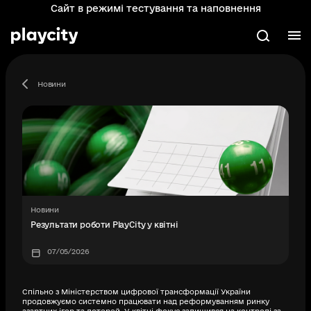
Сайт в режимі тестування та наповнення
Перейти
до
основного
М
Пошук
вмісту
Новини
Новини
Результати роботи PlayCity у квітні
07/05/2026
Спільно з Міністерством цифрової трансформації України
продовжуємо системно працювати над реформуванням ринку